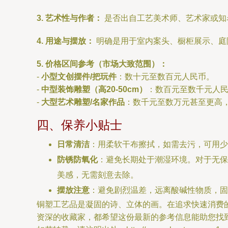
3. 艺术性与作者：
是否出自工艺美术师、艺术家或知
4. 用途与摆放：
明确是用于室内案头、橱柜展示、庭
5. 价格区间参考（市场大致范围）：
-
小型文创摆件/把玩件
：数十元至数百元人民币。
-
中型装饰雕塑（高20-50cm）
：数百元至数千元人
-
大型艺术雕塑/名家作品
：数千元至数万元甚至更高
四、保养小贴士
日常清洁
：用柔软干布擦拭，如需去污，可用少
防锈防氧化
：避免长期处于潮湿环境。对于无保
美感，无需刻意去除。
摆放注意
：避免剧烈温差，远离酸碱性物质，固
铜塑工艺品是凝固的诗、立体的画。在追求快速消费
资深的收藏家，都希望这份最新的参考信息能助您找