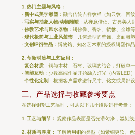
1. 热门主题与风格：
-
新中式美学雕塑
：融合传统吉祥纹样（如云纹、回
-
写实与抽象人物/动物雕塑
：从禅意僧侣、古典美人
-
佛教艺术与风水器物
：铜佛像、香炉、貔貅、金蟾
-
现代极简与工业风装饰
：几何造型的壁饰、桌面雕
-
文创IP衍生品
：博物馆、知名艺术家的授权铜塑作品
2. 创新材质与工艺应用：
-
复合材质
：铜与木材、石材、玻璃的结合，打破单
-
智能互动
：少数高端作品开始融入灯光（内置LED
-
个性化定制
：根据客户需求进行尺寸、铭文或局部
三、产品选择与收藏参考要点
在选择铜塑工艺品时，可从以下几个维度进行考量：
1. 工艺与细节：
观察作品表面是否光滑匀净，錾刻线
2. 材质与厚度：
了解所用铜的类型（如紫铜更软、色