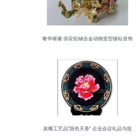
奢华璀璨 供应铅锡合金动物造型镶钻首饰
盒工艺品
炭雕工艺品“国色天香” 企业会议礼品与批
发采购的典雅之选