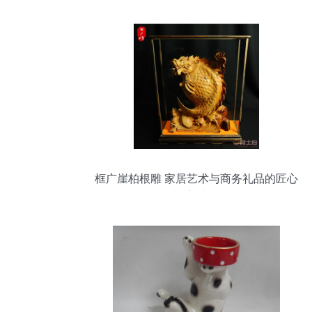
框广崖柏根雕 家居艺术与商务礼品的匠心
之选