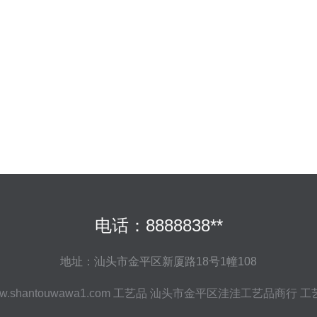
电话：8888838**
地址：汕头市金平区新厦路18号1幢108
w.shantouwawa1.com
工艺品
汕头市金平区洼洼工艺品商行
工