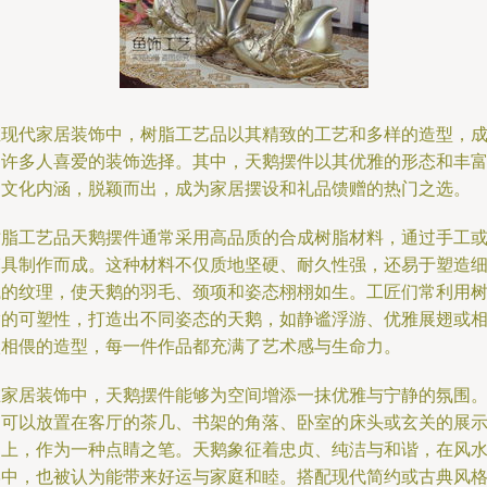
在现代家居装饰中，树脂工艺品以其精致的工艺和多样的造型，
为许多人喜爱的装饰选择。其中，天鹅摆件以其优雅的形态和丰
的文化内涵，脱颖而出，成为家居摆设和礼品馈赠的热门之选。
树脂工艺品天鹅摆件通常采用高品质的合成树脂材料，通过手工
模具制作而成。这种材料不仅质地坚硬、耐久性强，还易于塑造
腻的纹理，使天鹅的羽毛、颈项和姿态栩栩如生。工匠们常利用
脂的可塑性，打造出不同姿态的天鹅，如静谧浮游、优雅展翅或
依相偎的造型，每一件作品都充满了艺术感与生命力。
在家居装饰中，天鹅摆件能够为空间增添一抹优雅与宁静的氛围
它可以放置在客厅的茶几、书架的角落、卧室的床头或玄关的展
架上，作为一种点睛之笔。天鹅象征着忠贞、纯洁与和谐，在风
学中，也被认为能带来好运与家庭和睦。搭配现代简约或古典风