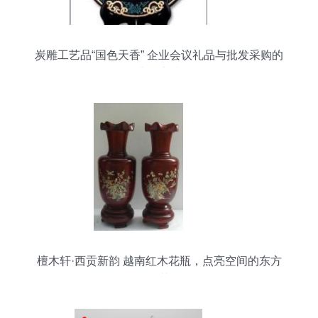
炭雕工艺品“国色天香” 企业会议礼品与批发采购的
典雅之选
檀木轩·西贡新韵 越南红木花瓶，点亮空间的东方
雅艺