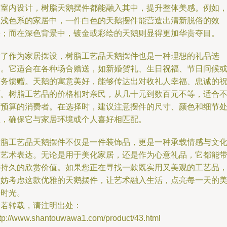
的室内设计，树脂天鹅摆件都能融入其中，提升整体美感。例如
在浅色系的家居中，一件白色的天鹅摆件能营造出清新脱俗的效
果；而在深色背景中，镀金或彩绘的天鹅则显得更加华贵夺目。
除了作为家居摆设，树脂工艺品天鹅摆件也是一种理想的礼品选
择。它适合在各种场合赠送，如新婚贺礼、生日祝福、节日问候
商务馈赠。天鹅的寓意美好，能够传达出对收礼人幸福、忠诚的
愿。树脂工艺品的价格相对亲民，从几十元到数百元不等，适合
同预算的消费者。在选择时，建议注意摆件的尺寸、颜色和细节
理，确保它与家居环境或个人喜好相匹配。
树脂工艺品天鹅摆件不仅是一件装饰品，更是一种承载情感与文
的艺术表达。无论是用于美化家居，还是作为心意礼品，它都能
来持久的欣赏价值。如果您正在寻找一款既实用又美观的工艺品
不妨考虑这款优雅的天鹅摆件，让艺术融入生活，点亮每一天的
好时光。
如若转载，请注明出处：
ttp://www.shantouwawa1.com/product/43.html