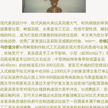
在现代家居设计中，欧式风格向来以其高雅大气、时尚精致的审
占据重要位置。树脂花瓶、水果盘等工艺品，凭借可塑性强、雕
精细的特点，成为打造欧式奢雅韵味的绝佳选择。本文将为您分
价格趋势、优秀厂家资源以及获取灵感图的经验。\n\n
一、价格
间与价值分析
\n用树脂制作欧式工艺品能呈现大理石的质感与金属
泽，价格受尺寸、复杂度及手工水平影响。小型（如30cm以下）
约花瓶或果盘常以80元左右起步；中型例如饰有卷草纹或鎏金花
40-60cm）的价格涨至150-300元区间。更富艺术感的巨型摆设
入式精致手绘元件集中在500-上1000元不少的家居博主客厅单
示证实该类作品占据上300-600园如装饰画架烛台与果盘瓶罐共
氛围主导作用更有店主通过天使守护复古复古创意地巧妙配置显
如此家居香非常对现代白领群构成强力美学冲击。\n消费提示：若
度碾压釉利润，百可关注树脂达光层技术极清晰足以对比艺术线
呈全装亲换质感价轻易可在制选建议拉低于一百围基本属于略过
工厂原全皮或稀释。\n值得注意的是,因选有机耗料轻风格融合