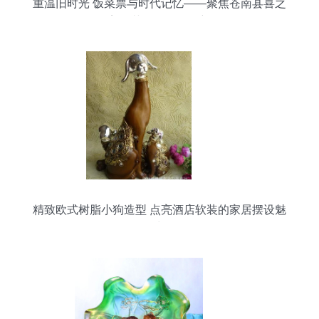
重温旧时光 饭菜票与时代记忆——聚焦苍南县喜之
美工艺品的发展创新
精致欧式树脂小狗造型 点亮酒店软装的家居摆设魅
力